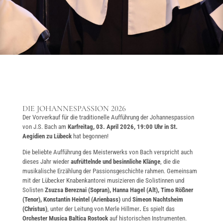
DIE JOHANNESPASSION 2026
Der Vorverkauf für die traditionelle Aufführung der Johannespassion
von J.S. Bach am
Karfreitag, 03. April 2026, 19:00 Uhr in St.
Aegidien zu Lübeck
hat begonnen!
Die beliebte Aufführung des Meisterwerks von Bach verspricht auch
dieses Jahr wieder
aufrüttelnde und besinnliche Klänge
, die die
musikalische Erzählung der Passionsgeschichte rahmen. Gemeinsam
mit der Lübecker Knabenkantorei musizieren die Solistinnen und
Solisten
Zsuzsa Bereznai (Sopran), Hanna Hagel (Alt), Timo Rößner
(Tenor), Konstantin Heintel (Arienbass)
und
Simeon Nachtsheim
(Christus)
, unter der Leitung von Merle Hillmer
.
Es spielt das
Orchester Musica Baltica Rostock
auf historischen Instrumenten.