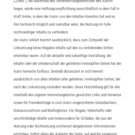
(„Links“), die außerhalb des Verantwortungsbereiches des Autors
liegen, würde eine Haftungsverpflichtung ausschließlich in dem Fall in
Kraft treten, in dem der Autor von den Inhalten Kenntnis hat und es
ihm technisch möglich und zumutbar wäre, die Nutzung im Falle
rechtswidriger Inhalte zu verhindern.
Der Autor erklärt hiermit ausdrücklich, dass zum Zeitpunkt der
Linksetzung keine illegalen Inhalte auf den zu verlinkenden Seiten
erkennbar waren. Auf die aktuelle und zukünftige Gestaltung, die
Inhalte oder die Urheberschaft der gelinkten/verknüpften Seiten hat der
Autor keinerlei Einfluss. Deshalb distanziert er sich hiermit
ausdrücklich von allen Inhalten aller gelinkten /verknüpften Seiten, die
nach der Linksetzung verändert wurden. Diese Feststellung gilt für alle
innerhalb des eigenen Internetangebotes gesetzten Links und Verweise
sowie für Fremdeinträge in vom Autor eingerichteten Gästebüchern,
Diskussionsforen und Mailinglisten. Für illegale, fehlerhafte oder
unvollständige Inhalte und insbesondere für Schäden, die aus der
Nutzung oder Nichtnutzung solcherart dargebotener Informationen
entstehen, haftet allein der Anbieter der Seite, auf welche verwiesen